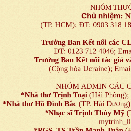
NHÓM THƯỜ
Chủ nhiệm
:
N
(TP. HCM); ĐT: 0903 318 1
Trưởng Ban Kết nối
các C
ĐT: 0123 712 4046; Em
Trưởng Ban Kết nối tác giả
(Cộng hòa Ucraine); Ema
NHÓM ADMIN CÁC 
*Nhà thơ Trịnh Toại
(Hải Phòng);
*Nhà thơ Hồ Đình Bắc
(TP. Hải Dương)
*
Nhạc sĩ Trịnh Thùy Mỹ
(
mytrinh_
*
PGS, TS Trần Mạnh Tuân
(Đ