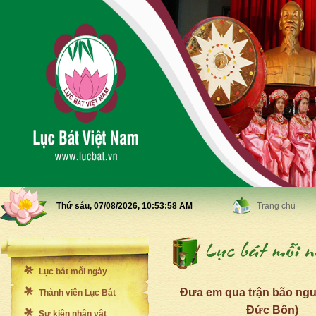
Thứ sáu, 07/08/2026,
10:54:0 AM
Trang chủ
Lục bát mỗi ngày
Đưa em qua trận bão ng
Thành viên Lục Bát
Đức Bốn)
Sự kiện nhân vật