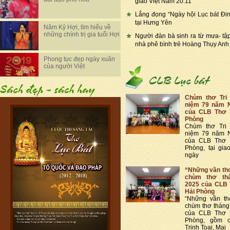
giáo Việt Nam 20.11
Lắng đọng “Ngày hội Lục bát Đi
tại Hưng Yên
Năm Kỷ Hợi, tìm hiểu về
những chính trị gia tuổi Hợi
Người đàn bà sinh ra từ mưa- tậ
nhà phê bình trẻ Hoàng Thụy Anh
Phong tục đẹp ngày xuân
của người Việt
Chùm thơ Tri
niệm 79 năm 
của CLB Thơ 
Phòng
Chùm thơ Tri
niệm 79 năm 
của CLB Thơ 
Phòng, tại gia
ngày
“Những vần thơ
chùm thơ th
2025 của CLB 
Hải Phòng
“Những vần th
chùm thơ thán
của CLB Thơ 
Phòng, gồm c
Trịnh Toại, Mai