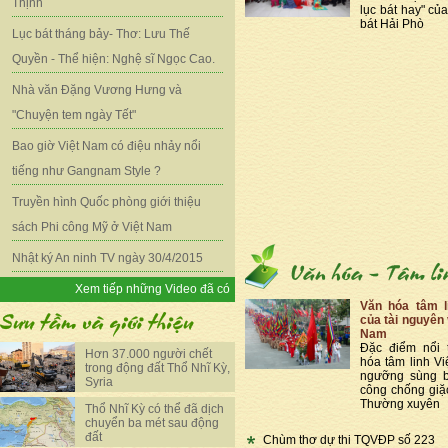
Thịnh
lục bát hay" củ
bát Hải Phò
Lục bát tháng bảy- Thơ: Lưu Thế
Quyền - Thể hiện: Nghệ sĩ Ngọc Cao.
Nhà văn Đặng Vương Hưng và
"Chuyện tem ngày Tết"
Bao giờ Việt Nam có điệu nhảy nổi
tiếng như Gangnam Style ?
Truyền hình Quốc phòng giới thiệu
sách Phi công Mỹ ở Việt Nam
Nhật ký An ninh TV ngày 30/4/2015
Xem tiếp những Video đã có
Văn hóa tâm l
của tài nguyên 
Nam
Đặc điểm nổi 
Hơn 37.000 người chết
hóa tâm linh Vi
trong động đất Thổ Nhĩ Kỳ,
ngưỡng sùng b
Syria
công chống giặ
Thường xuyên
Thổ Nhĩ Kỳ có thể đã dịch
chuyển ba mét sau động
đất
Chùm thơ dự thi TQVĐP số 223