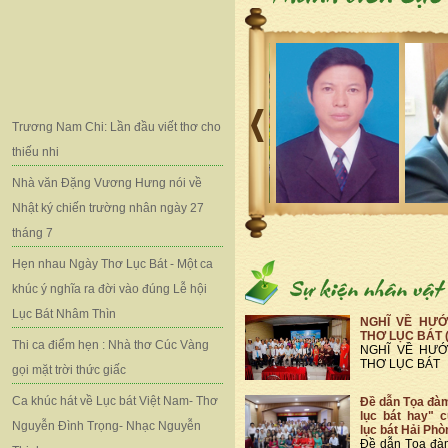
Trương Nam Chi: Lần đầu viết thơ cho
thiếu nhi
Nhà văn Đặng Vương Hưng nói về
Nhật ký chiến trường nhân ngày 27
tháng 7
Hẹn nhau Ngày Thơ Lục Bát - Một ca
khúc ý nghĩa ra đời vào đúng Lễ hội
Lục Bát Nhâm Thìn
NGHĨ VỀ HƯỚ
THƠ LỤC BÁT 
Thi ca điểm hẹn : Nhà thơ Cúc Vàng
NGHĨ VỀ HƯỚ
THƠ LỤC BÁT
gọi mặt trời thức giấc
Ca khúc hát về Lục bát Việt Nam- Thơ
Đề dẫn Tọa đà
lục bát hay" 
Nguyễn Đình Trọng- Nhạc Nguyễn
lục bát Hải Phò
Đề dẫn Tọa đà