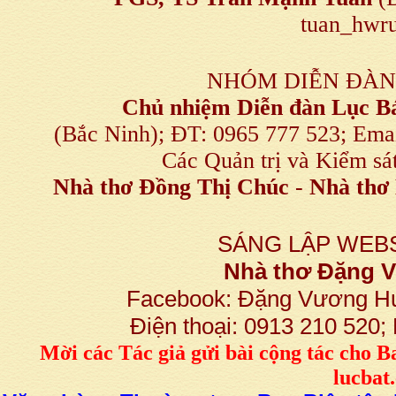
tuan_hwru
NHÓM DIỄN ĐÀN
Chủ nhiệm Diễn đàn Lục B
(Bắc Ninh); ĐT: 0965 777 523; E
Các Quản trị và Kiểm sá
Nhà thơ Đồng Thị Chúc
-
Nhà thơ 
SÁNG LẬP WEBS
Nhà thơ Đặng
Facebook: Đặng Vương H
Điện thoại: 0913 210 520
M
ời các Tác giả gửi bài
cộng tác
cho B
lucba