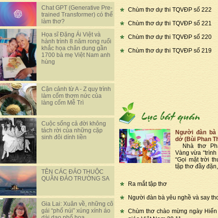
Chat GPT (Generative Pre-
Chùm thơ dự thi TQVĐP số 222
trained Transformer) có thể
làm thơ?
Chùm thơ dự thi TQVĐP số 221
Họa sĩ Đặng Ái Việt và
Chùm thơ dự thi TQVĐP số 220
hành trình 8 năm rong ruổi
khắc họa chân dung gần
Chùm thơ dự thi TQVĐP số 219
1700 bà mẹ Việt Nam anh
hùng
Cận cảnh từ A - Z quy trình
làm cốm thơm nức của
làng cốm Mễ Trì
Cuộc sống cả đời không
tách rời của những cặp
Người đàn bà 
sinh đôi dính liền
dở (Bùi Phan T
Nhà thơ Phạ
Vàng vừa “trình 
“Gọi mặt trời th
tập thơ đầy đặn,
TÊN CÁC ĐẢO THUỘC
QUẦN ĐẢO TRƯỜNG SA
Ra mắt tập thơ
Người đàn bà yêu nghề và say th
Gia Lai: Xuân về, những cô
gái “phố núi” xúng xính áo
Chùm thơ chào mừng ngày Hiến
dài dạo phố hoa