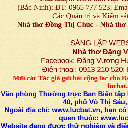
(Bắc Ninh); ĐT: 0965 777 523; E
Các Quản trị và Kiểm sá
Nhà thơ Đồng Thị Chúc
-
Nhà thơ 
SÁNG LẬP WEBS
Nhà thơ Đặng
Facebook: Đặng Vương H
Điện thoại: 0913 210 520
M
ời các Tác giả gửi bài
cộng tác
cho B
lucba
Văn phòng Thường trực Ban Biên tập L
40, phố Võ Thị Sáu,
Ngoài địa chỉ: www.lucbat.vn, bạn có
quen thuộc: www.luc
Website đang được thử nghiệm và điều