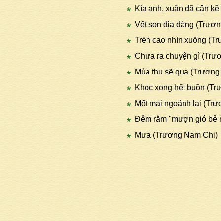
Kìa anh, xuân đã cận k
Vết son địa đàng (Trươ
Trên cao nhìn xuống (T
Chưa ra chuyện gì (Trư
Mùa thu sẽ qua (Trương
Khóc xong hết buồn (Tr
Mốt mai ngoảnh lại (Tr
Đêm rằm "mượn gió bẻ
Mưa (Trương Nam Chi)