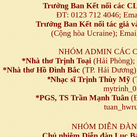
Trưởng Ban Kết nối
các C
ĐT: 0123 712 4046; Em
Trưởng Ban Kết nối tác giả
(Cộng hòa Ucraine); Ema
NHÓM ADMIN CÁC 
*Nhà thơ Trịnh Toại
(Hải Phòng);
*Nhà thơ Hồ Đình Bắc
(TP. Hải Dương)
*
Nhạc sĩ Trịnh Thùy Mỹ
(
mytrinh_
*
PGS, TS Trần Mạnh Tuân
(Đ
tuan_hwru
NHÓM DIỄN ĐÀN
Chủ nhiệm Diễn đàn Lục B