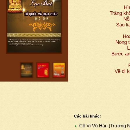
Hì
Trăng kh
Nỗ
Sào li
Ho
Nong t
L
Bước an
Về đi 
Các bài khác:
Cô Vi Vũ Hán (Trương 