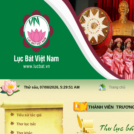
Thứ sáu, 07/08/2026,
5:29:53 AM
Trang chủ
THÀNH VIÊN TRƯƠNG
Tiểu sử tác giả
Thơ lục bát
Thơ khác