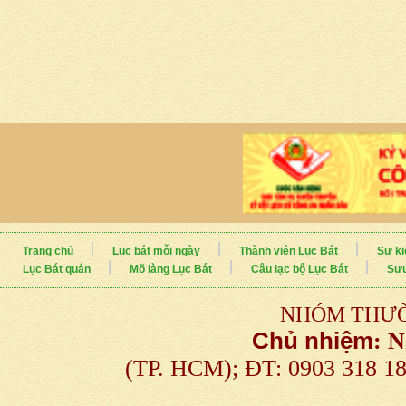
Trang chủ
Lục bát mỗi ngày
Thành viên Lục Bát
Sự ki
Lục Bát quán
Mõ làng Lục Bát
Câu lạc bộ Lục Bát
Sưu
NHÓM THƯỜ
Chủ nhiệm
:
N
(TP. HCM); ĐT: 0903 318 1