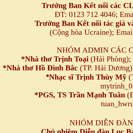
Trưởng Ban Kết nối
các C
ĐT: 0123 712 4046; Em
Trưởng Ban Kết nối tác giả
(Cộng hòa Ucraine); Ema
NHÓM ADMIN CÁC 
*Nhà thơ Trịnh Toại
(Hải Phòng);
*Nhà thơ Hồ Đình Bắc
(TP. Hải Dương)
*
Nhạc sĩ Trịnh Thùy Mỹ
(
mytrinh_
*
PGS, TS Trần Mạnh Tuân
(Đ
tuan_hwru
NHÓM DIỄN ĐÀN
Chủ nhiệm Diễn đàn Lục B