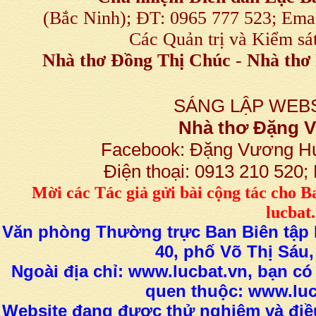
(Bắc Ninh); ĐT: 0965 777 523; E
Các Quản trị và Kiểm sá
Nhà thơ Đồng Thị Chúc
-
Nhà thơ 
SÁNG LẬP WEBS
Nhà thơ Đặng
Facebook: Đặng Vương H
Điện thoại: 0913 210 520
M
ời các Tác giả gửi bài
cộng tác
cho B
lucba
Văn phòng Thường trực Ban Biên tập L
40, phố Võ Thị Sáu,
Ngoài địa chỉ: www.lucbat.vn, bạn có
quen thuộc: www.luc
Website đang được thử nghiệm và điều