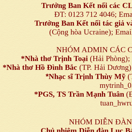
Trưởng Ban Kết nối
các C
ĐT: 0123 712 4046; Em
Trưởng Ban Kết nối tác giả
(Cộng hòa Ucraine); Ema
NHÓM ADMIN CÁC 
*Nhà thơ Trịnh Toại
(Hải Phòng);
*Nhà thơ Hồ Đình Bắc
(TP. Hải Dương)
*
Nhạc sĩ Trịnh Thùy Mỹ
(
mytrinh_
*
PGS, TS Trần Mạnh Tuân
(Đ
tuan_hwru
NHÓM DIỄN ĐÀN
Chủ nhiệm Diễn đàn Lục B