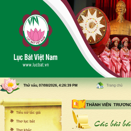
Thứ sáu, 07/08/2026,
4:26:41 PM
Trang chủ
THÀNH VIÊN TRƯƠNG
Tiểu sử tác giả
Thơ lục bát
Thơ khác