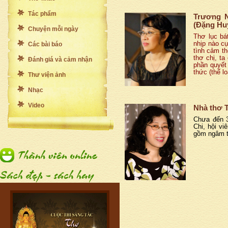
Tác phẩm
Trương N
(Đặng Hu
Chuyện mỗi ngày
Thơ lục bá
nhịp nào cụ
Các bài báo
tình cảm t
thơ chị, ta
Đánh giá và cảm nhận
phần quyết 
thức (thể lo
Thư viện ảnh
Nhạc
Video
Nhà thơ 
Chưa đến 3
Chi, hội v
gồm ngâm t