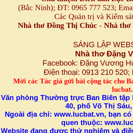
(Bắc Ninh); ĐT: 0965 777 523; E
Các Quản trị và Kiểm sá
Nhà thơ Đồng Thị Chúc
-
Nhà thơ 
SÁNG LẬP WEBS
Nhà thơ Đặng
Facebook: Đặng Vương H
Điện thoại: 0913 210 520
M
ời các Tác giả gửi bài
cộng tác
cho B
lucba
Văn phòng Thường trực Ban Biên tập L
40, phố Võ Thị Sáu,
Ngoài địa chỉ: www.lucbat.vn, bạn có
quen thuộc: www.luc
Website đang được thử nghiệm và điều