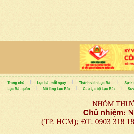
Trang chủ
Lục bát mỗi ngày
Thành viên Lục Bát
Sự ki
Lục Bát quán
Mõ làng Lục Bát
Câu lạc bộ Lục Bát
Sưu
NHÓM THƯỜ
Chủ nhiệm
:
N
(TP. HCM); ĐT: 0903 318 1