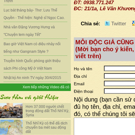
Thịnh
ĐT: 0938.771.247
ĐC: 21/1a, Lê Văn Khương
Lục bát tháng bảy- Thơ: Lưu Thế
Quyền - Thể hiện: Nghệ sĩ Ngọc Cao.
Chia sẻ:
Twitter
Nhà văn Đặng Vương Hưng và
"Chuyện tem ngày Tết"
MỖI ĐỘC GIẢ CŨNG
Bao giờ Việt Nam có điệu nhảy nổi
(Mời bạn cho ý kiến,
tiếng như Gangnam Style ?
viết trên)
Truyền hình Quốc phòng giới thiệu
sách Phi công Mỹ ở Việt Nam
Họ và tên
Địa chỉ
Nhật ký An ninh TV ngày 30/4/2015
Email
Xem tiếp những Video đã có
Điện thoại
Nội dung (bạn cần sử 
đủ họ tên, địa chỉ, emai
Hơn 37.000 người chết
trong động đất Thổ Nhĩ Kỳ,
đó, có thể chúng tôi sẽ
Syria
Thổ Nhĩ Kỳ có thể đã dịch
chuyển ba mét sau động
đất