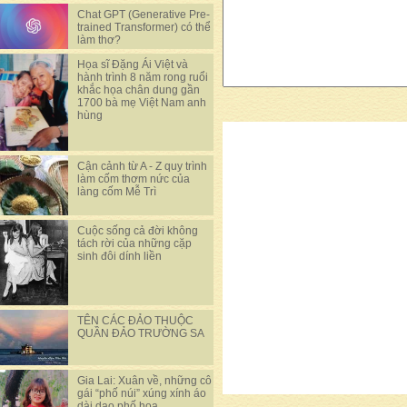
Chat GPT (Generative Pre-
trained Transformer) có thể
làm thơ?
Họa sĩ Đặng Ái Việt và
hành trình 8 năm rong ruổi
khắc họa chân dung gần
1700 bà mẹ Việt Nam anh
hùng
Cận cảnh từ A - Z quy trình
làm cốm thơm nức của
làng cốm Mễ Trì
Cuộc sống cả đời không
tách rời của những cặp
sinh đôi dính liền
TÊN CÁC ĐẢO THUỘC
QUẦN ĐẢO TRƯỜNG SA
Gia Lai: Xuân về, những cô
gái “phố núi” xúng xính áo
dài dạo phố hoa