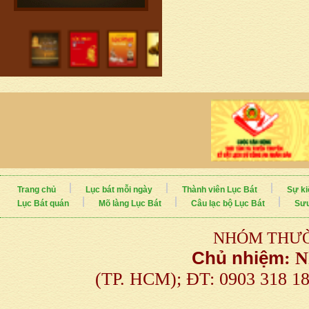
Trang chủ
Lục bát mỗi ngày
Thành viên Lục Bát
Sự ki
Lục Bát quán
Mõ làng Lục Bát
Câu lạc bộ Lục Bát
Sưu
NHÓM THƯỜ
Chủ nhiệm
:
N
(TP. HCM); ĐT: 0903 318 1