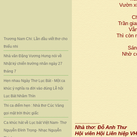
Vườn x
Ch
Trần gia
Vẫn
Thì còn 
Trương Nam Chi: Lần đầu viết thơ cho
thiếu nhi
Sán
Nhờ cơ
Nhà văn Đặng Vương Hưng nói về
Nhật ký chiến trường nhân ngày 27
tháng 7
Hẹn nhau Ngày Thơ Lục Bát - Một ca
khúc ý nghĩa ra đời vào đúng Lễ hội
Lục Bát Nhâm Thìn
Thi ca điểm hẹn : Nhà thơ Cúc Vàng
gọi mặt trời thức giấc
_________
Ca khúc hát về Lục bát Việt Nam- Thơ
Nhà thơ: Đỗ Anh Thư
Nguyễn Đình Trọng- Nhạc Nguyễn
Hội viên Hội Liên hiệp V