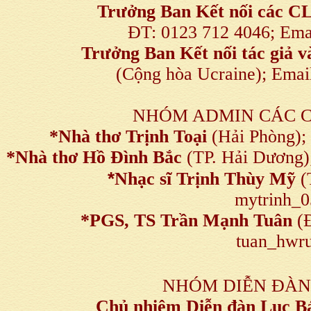
Trưởng Ban Kết nối
các C
ĐT: 0123 712 4046; Em
Trưởng Ban Kết nối tác giả
(Cộng hòa Ucraine); Ema
NHÓM ADMIN CÁC 
*Nhà thơ Trịnh Toại
(Hải Phòng);
*Nhà thơ Hồ Đình Bắc
(TP. Hải Dương)
*
Nhạc sĩ Trịnh Thùy Mỹ
(
mytrinh_
*
PGS, TS Trần Mạnh Tuân
(Đ
tuan_hwru
NHÓM DIỄN ĐÀN
Chủ nhiệm Diễn đàn Lục B