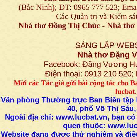
(Bắc Ninh); ĐT: 0965 777 523; E
Các Quản trị và Kiểm sá
Nhà thơ Đồng Thị Chúc
-
Nhà thơ 
SÁNG LẬP WEBS
Nhà thơ Đặng
Facebook: Đặng Vương H
Điện thoại: 0913 210 520
M
ời các Tác giả gửi bài
cộng tác
cho B
lucba
Văn phòng Thường trực Ban Biên tập L
40, phố Võ Thị Sáu,
Ngoài địa chỉ: www.lucbat.vn, bạn có
quen thuộc: www.luc
Website đang được thử nghiệm và điều