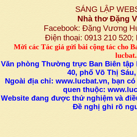
SÁNG LẬP WEBS
Nhà thơ Đặng
Facebook: Đặng Vương H
Điện thoại: 0913 210 520
M
ời các Tác giả gửi bài
cộng tác
cho B
lucba
Văn phòng Thường trực Ban Biên tập L
40, phố Võ Thị Sáu,
Ngoài địa chỉ: www.lucbat.vn, bạn có
quen thuộc: www.luc
Website đang được thử nghiệm và điều
Đề nghị ghi rõ ngu