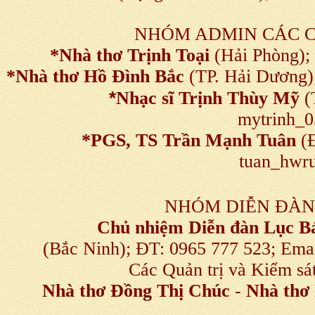
NHÓM ADMIN CÁC 
*Nhà thơ Trịnh Toại
(Hải Phòng);
*Nhà thơ Hồ Đình Bắc
(TP. Hải Dương)
*
Nhạc sĩ Trịnh Thùy Mỹ
(
mytrinh_
*
PGS, TS Trần Mạnh Tuân
(Đ
tuan_hwru
NHÓM DIỄN ĐÀN
Chủ nhiệm Diễn đàn Lục B
(Bắc Ninh); ĐT: 0965 777 523; E
Các Quản trị và Kiểm sá
Nhà thơ Đồng Thị Chúc
-
Nhà thơ 