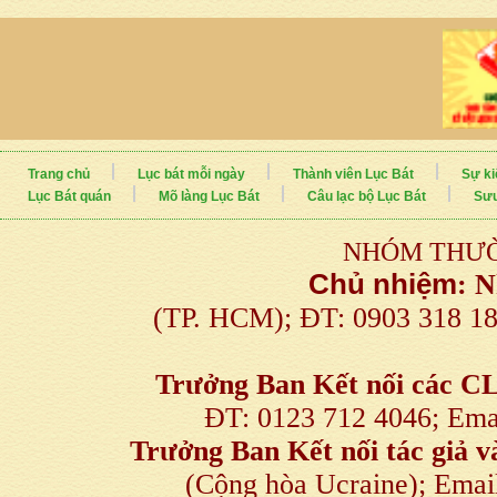
Trang chủ
Lục bát mỗi ngày
Thành viên Lục Bát
Sự ki
Lục Bát quán
Mõ làng Lục Bát
Câu lạc bộ Lục Bát
Sưu
NHÓM THƯỜ
Chủ nhiệm
:
N
(TP. HCM); ĐT: 0903 318 1
Trưởng Ban Kết nối
các C
ĐT: 0123 712 4046; Em
Trưởng Ban Kết nối tác giả
(Cộng hòa Ucraine); Ema