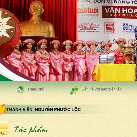
Trang chủ
Liên hệ với ban biên tập
THÀNH VIÊN NGUYỄN PHƯỚC LỘC