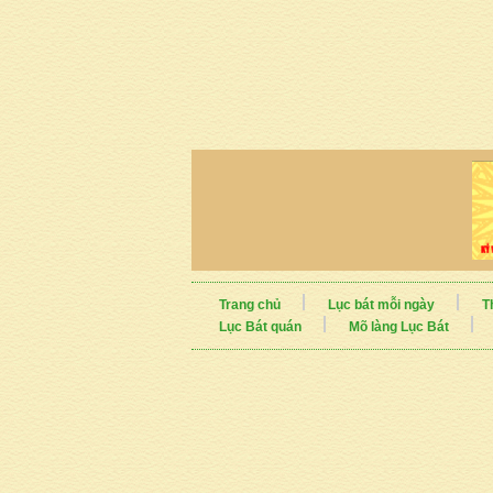
Trang chủ
Lục bát mỗi ngày
T
Lục Bát quán
Mõ làng Lục Bát