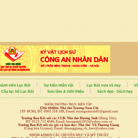
hành viên Lục Bát
Sự kiện nhân vật
Lục Bát xưa và nay
Vă
Câu lạc bộ Lục Bát
Sưu tầm & Giới thiệu
Sách đẹp - Sách hay
NHÓM THƯỜNG TRỰC BIÊN TẬP:
Chủ nhiệm
:
Nhà thơ Trương Nam Chi
(TP. HCM); ĐT: 0903 318 188; Email: truongnamchi61@gmail.com
Trưởng Ban Kết nối
các CLB:
Nhà thơ Hương Sinh
(Hưng Yên);
ĐT: 0123 712 4046; Email: huongsinh1953@yahoo.com.vn
Trưởng Ban Kết nối tác giả và bạn đọc: Nhà thơ Vũ Thương Giang
(Cộng hòa Ucraine); Email: thuonggiang.vh_kiev@yahoo.com
NHÓM ADMIN CÁC CHUYÊN MỤC VÀ MỸ THUẬT: