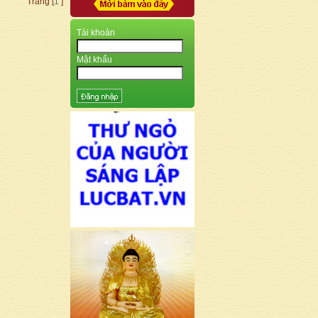
Trang [
1
]
Tài khoản
Mật khẩu