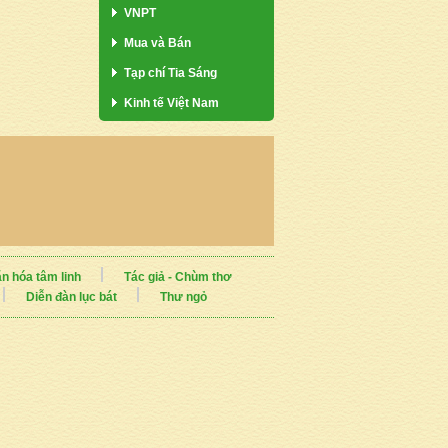
VNPT
Mua và Bán
Tạp chí Tia Sáng
Kinh tế Việt Nam
n hóa tâm linh
Tác giả - Chùm thơ
Diễn đàn lục bát
Thư ngỏ