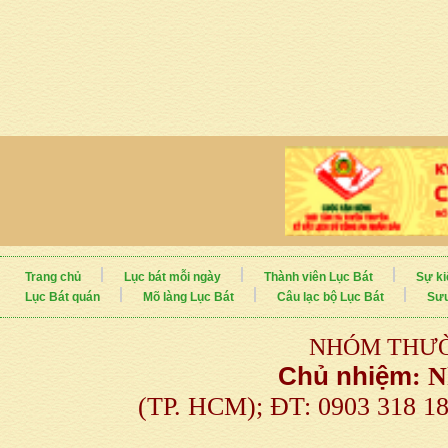
Trang chủ
Lục bát mỗi ngày
Thành viên Lục Bát
Sự ki
Lục Bát quán
Mõ làng Lục Bát
Câu lạc bộ Lục Bát
Sưu
NHÓM THƯỜ
Chủ nhiệm
:
N
(TP. HCM); ĐT: 0903 318 1