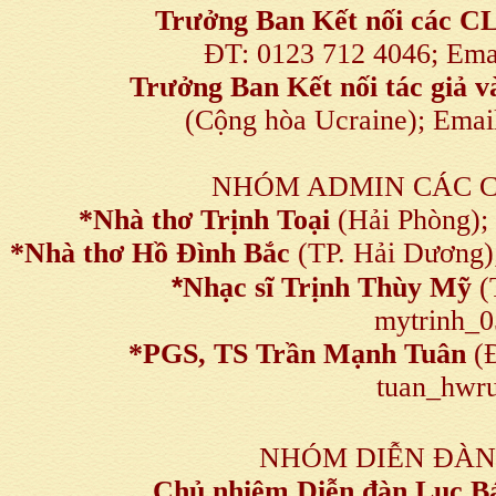
Trưởng Ban Kết nối
các C
ĐT: 0123 712 4046; Em
Trưởng Ban Kết nối tác giả
(Cộng hòa Ucraine); Ema
NHÓM ADMIN CÁC 
*Nhà thơ Trịnh Toại
(Hải Phòng);
*Nhà thơ Hồ Đình Bắc
(TP. Hải Dương)
*
Nhạc sĩ Trịnh Thùy Mỹ
(
mytrinh_
*
PGS, TS Trần Mạnh Tuân
(Đ
tuan_hwru
NHÓM DIỄN ĐÀN
Chủ nhiệm Diễn đàn Lục B