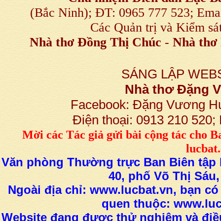
(Bắc Ninh); ĐT: 0965 777 523; E
Các Quản trị và Kiểm sá
Nhà thơ Đồng Thị Chúc
-
Nhà thơ 
SÁNG LẬP WEBS
Nhà thơ Đặng
Facebook: Đặng Vương H
Điện thoại: 0913 210 520
M
ời các Tác giả gửi bài
cộng tác
cho B
lucba
Văn phòng Thường trực Ban Biên tập L
40, phố Võ Thị Sáu,
Ngoài địa chỉ: www.lucbat.vn, bạn có
quen thuộc: www.luc
Website đang được thử nghiệm và điều