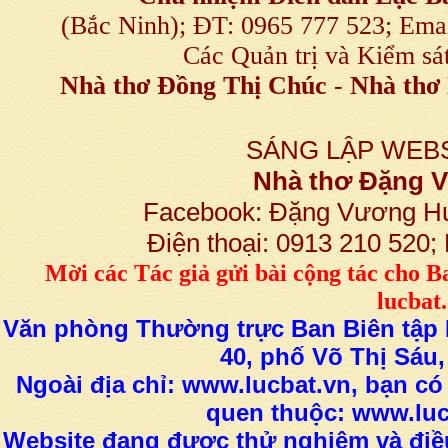
(Bắc Ninh); ĐT: 0965 777 523; E
Các Quản trị và Kiểm sá
Nhà thơ Đồng Thị Chúc
-
Nhà thơ 
SÁNG LẬP WEBS
Nhà thơ Đặng
Facebook: Đặng Vương H
Điện thoại: 0913 210 520
M
ời các Tác giả gửi bài
cộng tác
cho B
lucba
Văn phòng Thường trực Ban Biên tập L
40, phố Võ Thị Sáu,
Ngoài địa chỉ: www.lucbat.vn, bạn có
quen thuộc: www.luc
Website đang được thử nghiệm và điều