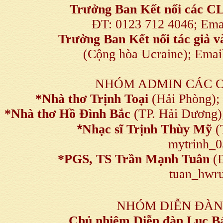
Trưởng Ban Kết nối
các C
ĐT: 0123 712 4046; Em
Trưởng Ban Kết nối tác giả
(Cộng hòa Ucraine); Ema
NHÓM ADMIN CÁC 
*Nhà thơ Trịnh Toại
(Hải Phòng);
*Nhà thơ Hồ Đình Bắc
(TP. Hải Dương)
*
Nhạc sĩ Trịnh Thùy Mỹ
(
mytrinh_
*
PGS, TS Trần Mạnh Tuân
(Đ
tuan_hwru
NHÓM DIỄN ĐÀN
Chủ nhiệm Diễn đàn Lục B