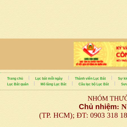
Trang chủ
Lục bát mỗi ngày
Thành viên Lục Bát
Sự ki
Lục Bát quán
Mõ làng Lục Bát
Câu lạc bộ Lục Bát
Sưu
NHÓM THƯỜ
Chủ nhiệm
:
N
(TP. HCM); ĐT: 0903 318 1