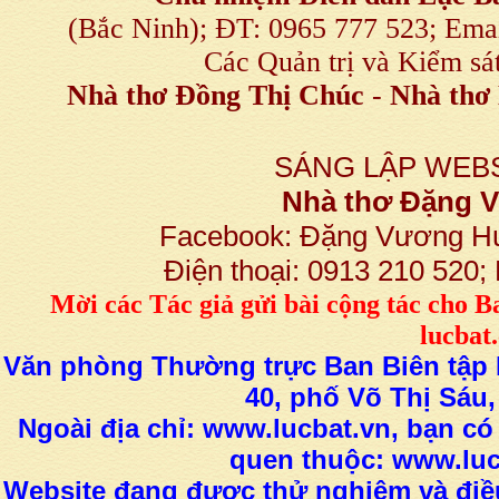
(Bắc Ninh); ĐT: 0965 777 523; E
Các Quản trị và Kiểm sá
Nhà thơ Đồng Thị Chúc
-
Nhà thơ 
SÁNG LẬP WEBS
Nhà thơ Đặng
Facebook: Đặng Vương H
Điện thoại: 0913 210 520
M
ời các Tác giả gửi bài
cộng tác
cho B
lucba
Văn phòng Thường trực Ban Biên tập L
40, phố Võ Thị Sáu,
Ngoài địa chỉ: www.lucbat.vn, bạn có
quen thuộc: www.luc
Website đang được thử nghiệm và điều