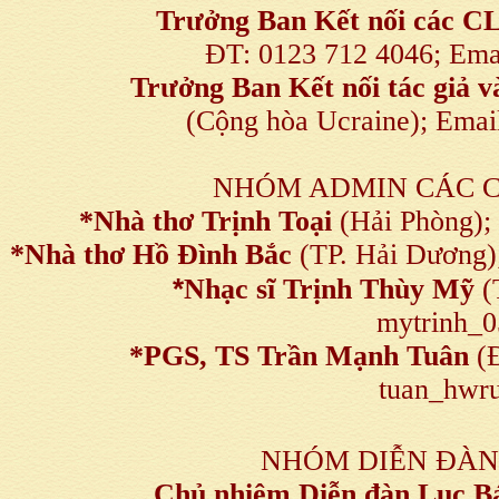
Trưởng Ban Kết nối
các C
ĐT: 0123 712 4046; Em
Trưởng Ban Kết nối tác giả
(Cộng hòa Ucraine); Ema
NHÓM ADMIN CÁC 
*Nhà thơ Trịnh Toại
(Hải Phòng);
*Nhà thơ Hồ Đình Bắc
(TP. Hải Dương)
*
Nhạc sĩ Trịnh Thùy Mỹ
(
mytrinh_
*
PGS, TS Trần Mạnh Tuân
(Đ
tuan_hwru
NHÓM DIỄN ĐÀN
Chủ nhiệm Diễn đàn Lục B