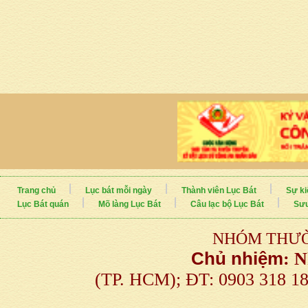
Trang chủ
Lục bát mỗi ngày
Thành viên Lục Bát
Sự ki
Lục Bát quán
Mõ làng Lục Bát
Câu lạc bộ Lục Bát
Sưu
NHÓM THƯỜ
Chủ nhiệm
:
N
(TP. HCM); ĐT: 0903 318 1